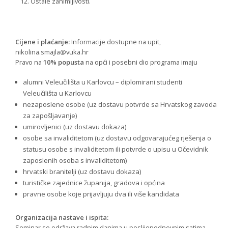
Ostale zanimljivosti.
Cijene i plaćanje:
Informacije dostupne na upit,
nikolina.smajla@vuka.hr
Pravo na
10% popusta
na opći i posebni dio programa imaju
alumni Veleučilišta u Karlovcu – diplomirani studenti
Veleučilišta u Karlovcu
nezaposlene osobe (uz dostavu potvrde sa Hrvatskog zavoda
za zapošljavanje)
umirovljenici (uz dostavu dokaza)
osobe sa invaliditetom (uz dostavu odgovarajućeg rješenja o
statusu osobe s invaliditetom ili potvrde o upisu u Očevidnik
zaposlenih osoba s invaliditetom)
hrvatski branitelji (uz dostavu dokaza)
turističke zajednice županija, gradova i općina
pravne osobe koje prijavljuju dva ili više kandidata
Organizacija nastave i ispita:
Seminar se održava radnim danima u poslijepodnevnim satima