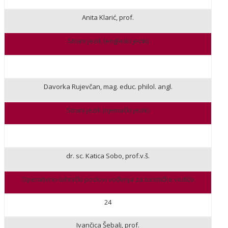
Anita Klarić, prof.
Strani jezik (engleski jezik)
Davorka Rujevčan, mag. educ. philol. angl.
Strani jezik (njemački jezik)
dr. sc. Katica Sobo, prof.v.š.
Operativno-tehnički poslovi vođenja za turističke vodiče
24
Ivančica Šebalj, prof.