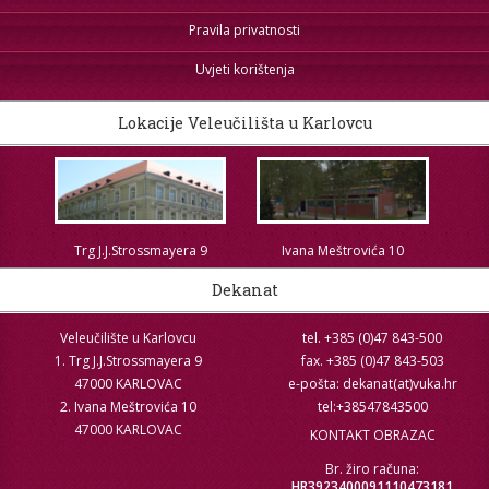
Pravila privatnosti
Uvjeti korištenja
Lokacije Veleučilišta u Karlovcu
Trg J.J.Strossmayera 9
Ivana Meštrovića 10
Dekanat
Veleučilište u Karlovcu
tel. +385 (0)47 843-500
1. Trg J.J.Strossmayera 9
fax. +385 (0)47 843-503
47000 KARLOVAC
e-pošta: dekanat(at)vuka.hr
2. Ivana Meštrovića 10
tel:+38547843500
47000 KARLOVAC
KONTAKT OBRAZAC
Br. žiro računa:
HR3923400091110473181