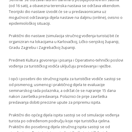
(od 16 sati), a obavezna terenska nastava se održava vikendom.
Teorijski dio nastave izvodit će se u predavaonicama uz
mogućnost održavanja dijela nastave na daljinu (online), ovisno o
epidemiološkoj situaciji.
Praktični dio nastave (simulacija stručnog vođenja turista) bit će
organiziran na lokacijama u Karlovačkoj, Ličko-senjskoj županiji,
Gradu Zagrebu i Zagrebačkoj županiji.
Predmeti Kultura govorenja i pisanja i Operativno-tehnički poslovi
vođenja za turističkog vodiča uključuju predavanja i vježbe.
I opći i posebni dio stručnog ispita za turističke vodiče sastoji se
od pismenog, usmenog i praktičnog dijela te evaluacije
seminarskog rada polaznika, a održat će se najranije 15 dana
nakon završetka predavanja. Polaznici će prije završetka
predavanja dobiti precizne upute za pripremu ispita.
Praktični dio općeg dijela ispita sastoji se od simulacije vođenja
turista po određenom području koje nije turistička cjelina.
Praktični dio posebnog dijela stručnog ispita sastoji se od