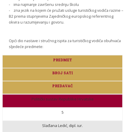
- ima najmanje završenu srednju školu
- zna jezik na kojem će pružati usluge turističkog vodiča razine –
B2 prema stupnjevima Zajedničkog europskog referentnog
okvira u razumijevanju i govoru.
Opći dio nastave i stručnog ispita za turističkog vodiča obuhvaća
sljedeće predmete:
PREDMET
BROJ SATI
PREDAVAČ
Politički sustav Republike Hrvatske
5
Slađana Ledić, dipl. iur.