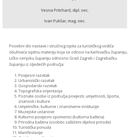
Vesna Pritchard, dipl. oec.
Ivan Pukšar, mag. oec.
Posebni dio nastave i stručnog ispita za turističkog vodiča
obuhvaća ispitnu materiju koja se odnosi na Karlovačku županiju,
Ličko-senjsku županiju odnosno Grad Zagreb i Zagrebačku
županiju iz sljedećih područja:
Povijesni razvitak
Urbanistički razvitak
Gospodarski razvitak
Topografska orijentacija
Poznate osobe iz područja povijesti, umjetnosti, športa,
znanosti i kulture
Umjetničke, kulturne i znanstvene institucije
Muzejske ustanove
Kulturno-povijesni spomenici (kulturna baština)
Prirodna baština (osobito zaštićeni dijelovi prirode)
Turistička ponuda
Manifestacije