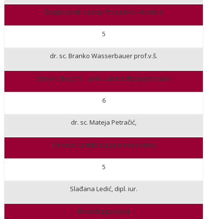
Gospodarski sustav Republike Hrvatske
5
dr. sc. Branko Wasserbauer prof.v.š.
Osnove turizma i uvod u turističko poslovanje
6
dr. sc. Mateja Petračić,
Osnove turističkog zakonodavstva
5
Slađana Ledić, dipl. iur.
Hrvatska povijest