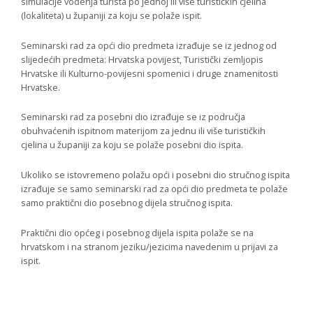
simulacije vođenja turista po jednoj ili više turističkih cjelina
(lokaliteta) u županiji za koju se polaže ispit.
Seminarski rad za opći dio predmeta izrađuje se iz jednog od
slijedećih predmeta: Hrvatska povijest, Turistički zemljopis
Hrvatske ili Kulturno-povijesni spomenici i druge znamenitosti
Hrvatske.
Seminarski rad za posebni dio izrađuje se iz područja
obuhvaćenih ispitnom materijom za jednu ili više turističkih
cjelina u županiji za koju se polaže posebni dio ispita.
Ukoliko se istovremeno polažu opći i posebni dio stručnog ispita
izrađuje se samo seminarski rad za opći dio predmeta te polaže
samo praktični dio posebnog dijela stručnog ispita.
Praktični dio općeg i posebnog dijela ispita polaže se na
hrvatskom i na stranom jeziku/jezicima navedenim u prijavi za
ispit.