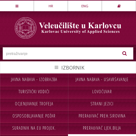
Stručni studij
HR
ENG
LOVSTVO I ZAŠTITA PRIRODE
MEHATRONIKA
PREHRAMBENA TEHNOLOGIJA
SESTRINSTVO
SIGURNOST I ZAŠTITA
STROJARSTVO
JAVNA NABAVA - IZOBRAZBA
JAVNA NABAVA - USAVRŠAVANJE
NASLOVNA
UPISI
TEKSTILSTVO
TURISTIČKI VODIČI
LOVOČUVAR
VELEUČILIŠTE
STUDIJ
UGOSTITELJSTVO
OCJENJIVANJE TROFEJA
STRANI JEZICI
STUDENTI
MEĐ.SURADNJA
Specijalistički studij
OSPOSOBLJAVANJE POŽAR
PRERAĐIVAČ PREH.SIROVINA
CJELOŽIVOTNO UČENJE
INFORMACIJE
POSLOVNO UPRAVLJANJE
SIGURNOST I ZAŠTITA
SURADNIK NA EU PROJEK.
PRERAĐIVAČ LJEK.BILJA
NABAVA
KONTAKT