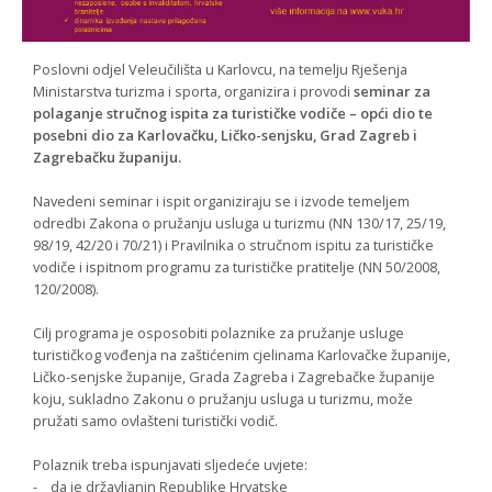
Poslovni odjel Veleučilišta u Karlovcu, na temelju Rješenja
Ministarstva turizma i sporta, organizira i provodi
seminar za
polaganje stručnog ispita za turističke vodiče – opći dio te
posebni dio za Karlovačku, Ličko-senjsku, Grad Zagreb i
Zagrebačku županiju.
Navedeni seminar i ispit organiziraju se i izvode temeljem
odredbi Zakona o pružanju usluga u turizmu (NN 130/17, 25/19,
98/19, 42/20 i 70/21) i Pravilnika o stručnom ispitu za turističke
vodiče i ispitnom programu za turističke pratitelje (NN 50/2008,
120/2008).
Cilj programa je osposobiti polaznike za pružanje usluge
turističkog vođenja na zaštićenim cjelinama Karlovačke županije,
Ličko-senjske županije, Grada Zagreba i Zagrebačke županije
koju, sukladno Zakonu o pružanju usluga u turizmu, može
pružati samo ovlašteni turistički vodič.
Polaznik treba ispunjavati sljedeće uvjete:
- da je državljanin Republike Hrvatske