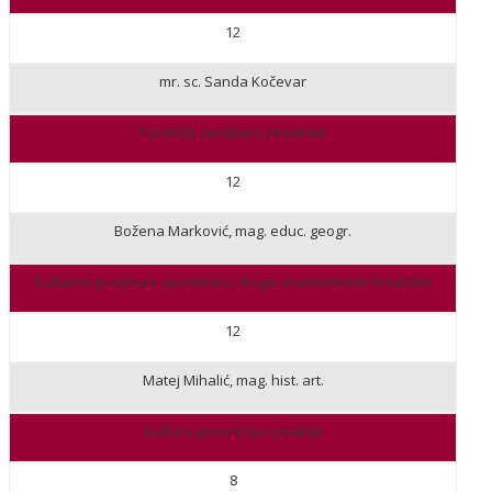
12
mr. sc. Sanda Kočevar
Turistički zemljopis Hrvatske
12
Božena Marković, mag. educ. geogr.
Kulturno-povijesni spomenici i druge znamenitosti Hrvatske
12
Matej Mihalić, mag. hist. art.
Kultura govorenja i pisanja
8