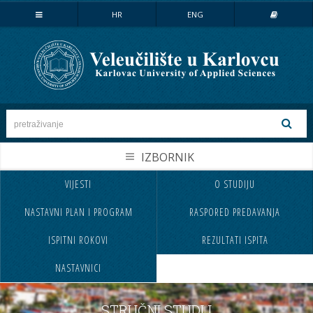
Stručni studij
HR
ENG
LOVSTVO I ZAŠTITA PRIRODE
MEHATRONIKA
PREHRAMBENA TEHNOLOGIJA
SESTRINSTVO
SIGURNOST I ZAŠTITA
STROJARSTVO
VIJESTI
O STUDIJU
NASLOVNA
UPISI
TEKSTILSTVO
NASTAVNI PLAN I PROGRAM
RASPORED PREDAVANJA
VELEUČILIŠTE
STUDIJ
UGOSTITELJSTVO
ISPITNI ROKOVI
REZULTATI ISPITA
STUDENTI
MEĐ.SURADNJA
Specijalistički studij
NASTAVNICI
CJELOŽIVOTNO UČENJE
INFORMACIJE
POSLOVNO UPRAVLJANJE
SIGURNOST I ZAŠTITA
NABAVA
KONTAKT
STRUČNI STUDIJ