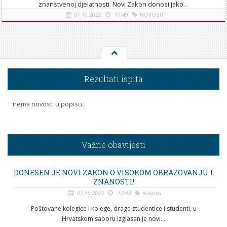
znanstvenoj djelatnosti. Novi Zakon donosi jako...
07.10.2022
17:49
NOVOSTI
[više]
Rezultati ispita
nema novosti u popisu.
Važne obavijesti
DONESEN JE NOVI ZAKON O VISOKOM OBRAZOVANJU I
ZNANOSTI!
07.10.2022
17:49
Novosti
Poštovane kolegice i kolege, drage studentice i studenti, u
Hrvatskom saboru izglasan je novi...