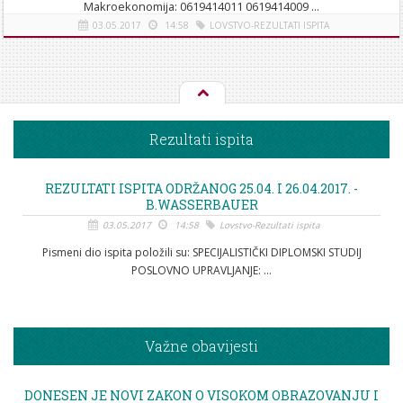
Makroekonomija: 0619414011 0619414009 ...
03.05.2017
14:58
LOVSTVO-REZULTATI ISPITA
[više]
Rezultati ispita
REZULTATI ISPITA ODRŽANOG 25.04. I 26.04.2017. -
B.WASSERBAUER
03.05.2017
14:58
Lovstvo-Rezultati ispita
Pismeni dio ispita položili su: SPECIJALISTIČKI DIPLOMSKI STUDIJ
POSLOVNO UPRAVLJANJE: ...
Važne obavijesti
DONESEN JE NOVI ZAKON O VISOKOM OBRAZOVANJU I