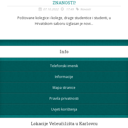
ZNANOSTI!
07.10.2022
17:49
Novosti
Poštovane kolegice i kolege, drage studentice i studenti, u
Hrvatskom saboru izglasan je novi...
Info
Telefonski imenik
Informacije
Mapa stranice
Pravila privatnosti
Uvjeti korištenja
Lokacije Veleučilišta u Karlovcu