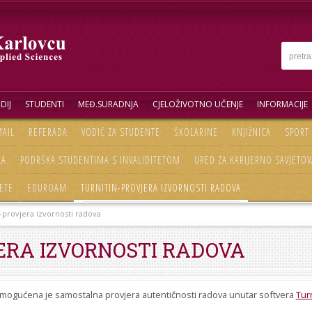
DIJ
STUDENTI
MEĐ.SURADNJA
CJELOŽIVOTNO UČENJE
INFORMACIJE
AIL
REFERADA
VODIČ ZA STUDENTE
ŠKOLARINE
KNJIŽNICA
SPORT
KA
PODRŠKA STUDENTIMA S INVALIDITETOM
URED ZA KARIJERNO SAVJETOV
ETE
EDUROAM
TURNITIN-PROVJERA IZVORNOSTI RADOVA
-provjera izvornosti radova
ERA IZVORNOSTI RADOVA
 omogućena je samostalna provjera autentičnosti radova unutar softvera
Turn