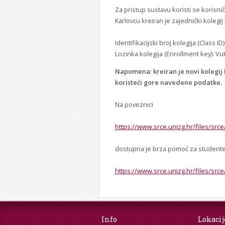
Za pristup sustavu koristi se korisni
Karlovcu kreiran je zajednički koleg
Identifikacijski broj kolegija (Class I
Lozinka kolegija (Enrollment key): Vu
Napomena: kreiran je novi kolegij ko
koristeći gore navedene podatke.
Na poveznici
https://www.srce.unizg.hr/files/src
dostupna je brza pomoć za studente,
https://www.srce.unizg.hr/files/src
Info
Lokacij