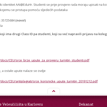
čki identitet AAI@EduHr. Studenti se prije provjere rada moraju upisati na kol
ij kojemu se pristupa pomoću sljedećih podataka
D): 35725684
(novo!)
Ka
ji ima drugi Class ID pa studenti, koji su već napravili prijavu na koleg
e/docs/CEU/srce_brze_upute_za_provjeru_turnitin_studenti.pdf
 a ostale upute nalaze se ovdje
e/docs/CEU/antiplagijati/srce_korisnicke_upute_turnitin_20191212.pdf
e Veleučilišta u Karlovcu
Dekanat