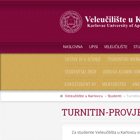
NASLOVNA
UPISI
VELEUČILIŠTE
STU
SUSTAV ZA E-UČENJE
STUDENTSKI WEBM
STUDENTSKI ZBOR
UDRUGA ALUMNI VU
EUROSTUDENT VII
MENTORSTVO
ANK
Veleučilište u Karlovcu
»
Studenti
» Turnitin
TURNITIN-PROVJ
Za studente Veleučilišta u Karlovcu