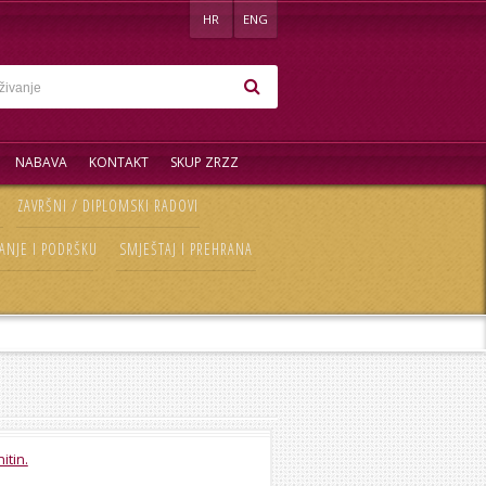
HR
ENG
NABAVA
KONTAKT
SKUP ZRZZ
ZAVRŠNI / DIPLOMSKI RADOVI
ANJE I PODRŠKU
SMJEŠTAJ I PREHRANA
itin.